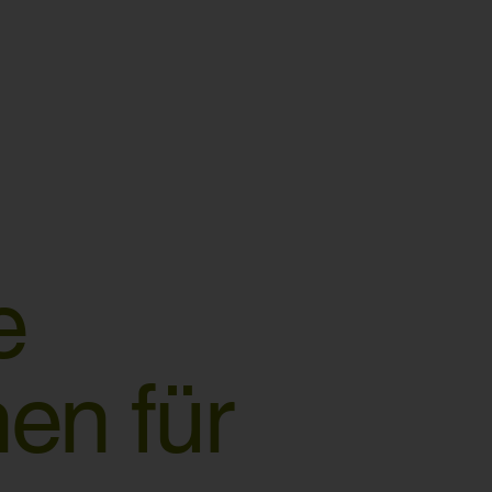
e
nen für