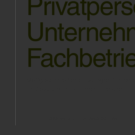
Privatper
Unterneh
Fachbetri
Maßgeschneiderte Lösungen für jeden 
Professionalität zu Ihren Diensten.
FORDERN SIE EIN ANGEBOT AN