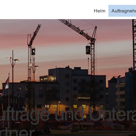
Heim
Auftragneh
ufträge und Unter
rtner