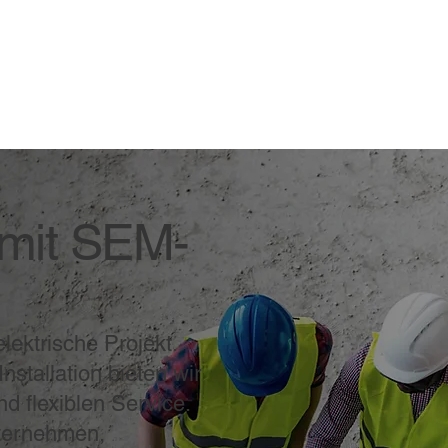
 mit SEM-
lektrische Projekt.
nstallation bieten wir
nd flexiblen Service.
nternehmen,