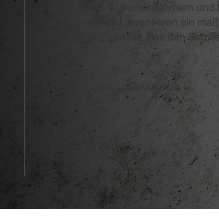
Architekten, Subunternehmern und 
zusammen und garantieren ein maß
effizientes Ergebnis, das den Schw
entspricht.
FORDERE EIN ANGEBOT AN