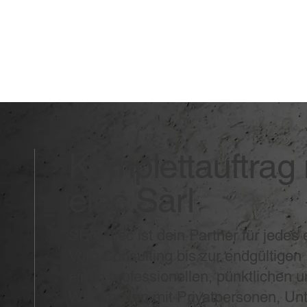
Komplettauftrag
elec Sàrl
SEM-elec ist dein Partner für jedes e
Vom Consulting bis zur endgültigen I
einen professionellen, pünktlichen u
Wir arbeiten mit Privatpersonen, U