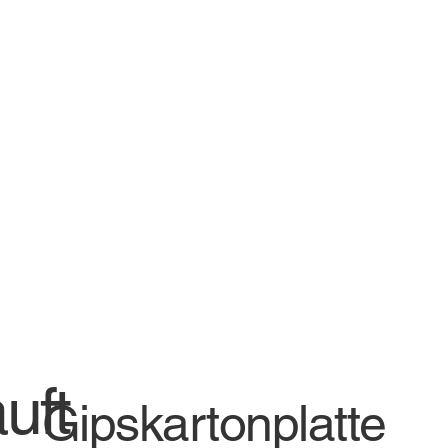
uft
Gipskartonplatte